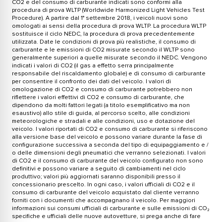
CO2 e del consumo di carburante indicati sono conformi alla
procedura di prova WLTP (Worldwide Harmonized Light Vehicles Test
Procedure). A partire dal 1° settembre 2018, i veicoli nuovi sono
omologati ai sensi della procedura di prova WLTP. La procedura WLTP
sostituisce il ciclo NEDC, la procedura di prova precedentemente
utilizzata. Date le condizioni di prova più realistiche, il consumo di
carburante e le emissioni di CO2 misurate secondo il WLTP sono
generalmente superiori a quelle misurate secondo il NEDC. Vengono
indicati i valori di CO2 (il gas a effetto serra principalmente
responsabile del riscaldamento globale) e di consumo di carburante
per consentire il confronto dei dati del veicolo. I valori di
omologazione di CO2 e consumo di carburante potrebbero non
riflettere i valori effettivi di CO2 e consumo di carburante, che
dipendono da molti fattori legati (a titolo esemplificativo ma non
esaustivo) allo stile di guida, al percorso scelto, alle condizioni
meteorologiche e stradali e alle condizioni, uso e dotazione del
veicolo. I valori riportati di CO2 e consumo di carburante si riferiscono
alla versione base del veicolo e possono variare durante la fase di
configurazione successiva a seconda del tipo di equipaggiamento e /
o delle dimensioni degli pneumatici che verranno selezionati. I valori
di CO2 e il consumo di carburante del veicolo configurato non sono
definitivi e possono variare a seguito di cambiamenti nel ciclo
produttivo; valori più aggiornati saranno disponibili presso il
concessionario prescelto. In ogni caso, i valori ufficiali di CO2 e il
consumo di carburante del veicolo acquistato dal cliente verranno
forniti con i documenti che accompagnano il veicolo. Per maggiori
informazioni sui consumi ufficiali di carburante e sulle emissioni di CO₂
specifiche e ufficiali delle nuove autovetture, si prega anche di fare