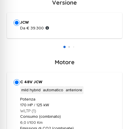
Versione
Versione
JCW
Da € 39.300
Motore
Motore
C 48V JCW
mild hybrid
automatico
anteriore
Potenza
170 HP / 125 kW
WLTP (1)
Consumo (combinato)
6,0 l/100 Km
Emissioni di CO2 (combinate)