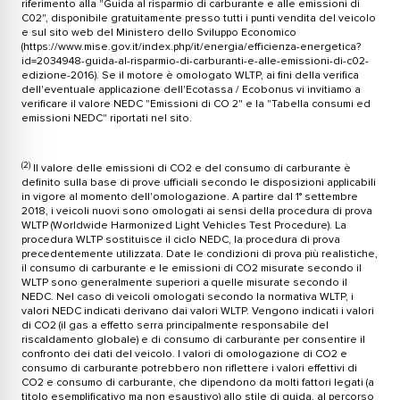
riferimento alla "Guida al risparmio di carburante e alle emissioni di
C02", disponibile gratuitamente presso tutti i punti vendita del veicolo
e sul sito web del Ministero dello Sviluppo Economico
(https://www.mise.gov.it/index.php/it/energia/efficienza-energetica?
id=2034948-guida-al-risparmio-di-carburanti-e-alle-emissioni-di-c02-
edizione-2016). Se il motore è omologato WLTP, ai fini della verifica
dell'eventuale applicazione dell'Ecotassa / Ecobonus vi invitiamo a
verificare il valore NEDC "Emissioni di CO 2" e la "Tabella consumi ed
emissioni NEDC" riportati nel sito.
(2)
Il valore delle emissioni di CO2 e del consumo di carburante è
definito sulla base di prove ufficiali secondo le disposizioni applicabili
in vigore al momento dell'omologazione. A partire dal 1° settembre
2018, i veicoli nuovi sono omologati ai sensi della procedura di prova
WLTP (Worldwide Harmonized Light Vehicles Test Procedure). La
procedura WLTP sostituisce il ciclo NEDC, la procedura di prova
precedentemente utilizzata. Date le condizioni di prova più realistiche,
il consumo di carburante e le emissioni di CO2 misurate secondo il
WLTP sono generalmente superiori a quelle misurate secondo il
NEDC. Nel caso di veicoli omologati secondo la normativa WLTP, i
valori NEDC indicati derivano dai valori WLTP. Vengono indicati i valori
di CO2 (il gas a effetto serra principalmente responsabile del
riscaldamento globale) e di consumo di carburante per consentire il
confronto dei dati del veicolo. I valori di omologazione di CO2 e
consumo di carburante potrebbero non riflettere i valori effettivi di
CO2 e consumo di carburante, che dipendono da molti fattori legati (a
titolo esemplificativo ma non esaustivo) allo stile di guida, al percorso