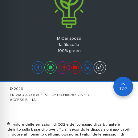
Vendita, assistenza, ricambi & accessori
Ven 8:30- 13/ 14:30 - 18 Sab 8:30 - 13
+39 081 19936300
Vendita: Lun - Ven 9 - 13 / 15 - 19 Sab 9 - 13 Assistenza: Lun -
Ven 8,30 - 13 / 14 - 17,30 Sab 8,30 - 13
M.Car sposa
la filosofia
100% green
© 2026
TOP
PRIVACY & COOKIE POLICY
DICHIARAZIONE DI
ACCESSIBILITÀ
(1)
Il valore delle emissioni di CO2 e del consumo di carburante è
definito sulla base di prove ufficiali secondo le disposizioni applicabili
in vigore al momento dell'omologazione. I valori delle emissioni di