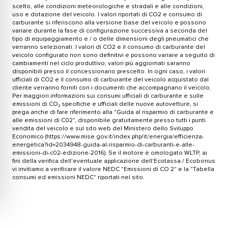
scelto, alle condizioni meteorologiche e stradali e alle condizioni,
uso e dotazione del veicolo. I valori riportati di CO2 e consumo di
carburante si riferiscono alla versione base del veicolo e possono
variare durante la fase di configurazione successiva a seconda del
tipo di equipaggiamento e / o delle dimensioni degli pneumatici che
verranno selezionati. I valori di CO2 e il consumo di carburante del
veicolo configurato non sono definitivi e possono variare a seguito di
cambiamenti nel ciclo produttivo; valori più aggiornati saranno
disponibili presso il concessionario prescelto. In ogni caso, i valori
ufficiali di CO2 e il consumo di carburante del veicolo acquistato dal
cliente verranno forniti con i documenti che accompagnano il veicolo.
Per maggiori informazioni sui consumi ufficiali di carburante e sulle
emissioni di CO₂ specifiche e ufficiali delle nuove autovetture, si
prega anche di fare riferimento alla "Guida al risparmio di carburante e
alle emissioni di C02", disponibile gratuitamente presso tutti i punti
vendita del veicolo e sul sito web del Ministero dello Sviluppo
Economico (https://www.mise.gov.it/index.php/it/energia/efficienza-
energetica?id=2034948-guida-al-risparmio-di-carburanti-e-alle-
emissioni-di-c02-edizione-2016). Se il motore è omologato WLTP, ai
fini della verifica dell'eventuale applicazione dell'Ecotassa / Ecobonus
vi invitiamo a verificare il valore NEDC "Emissioni di CO 2" e la "Tabella
consumi ed emissioni NEDC" riportati nel sito.