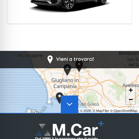
Vieni a trovarci!
+
−
Leaflet
|
© 2026,
© MapTiler
© OpenStreetMap