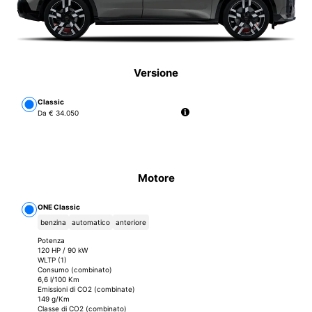
Versione
Versione
Classic
Da € 34.050
Motore
Motore
ONE Classic
benzina
automatico
anteriore
Potenza
120 HP / 90 kW
WLTP (1)
Consumo (combinato)
6,6 l/100 Km
Emissioni di CO2 (combinate)
149 g/Km
Classe di CO2 (combinato)