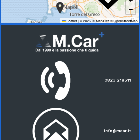
+
−
Leaflet
|
© 2026,
© MapTiler
© OpenStreetMap
0823 218511
info@mcar.it