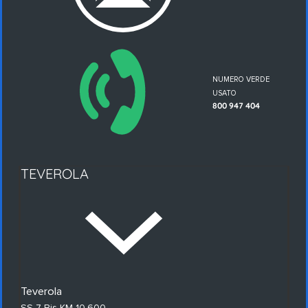
NUMERO VERDE
USATO
800 947 404
TEVEROLA
Teverola
SS 7 Bis KM 10.600